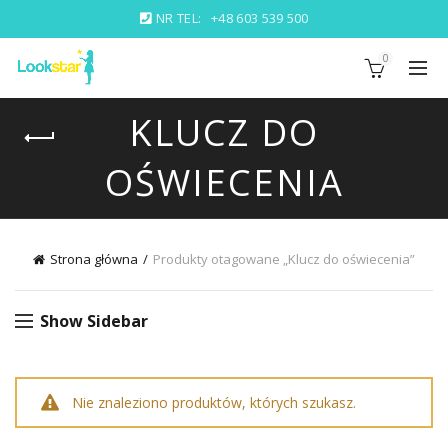
NR TEL:
+48 603 539 500
0
KLUCZ DO
OŚWIECENIA
Strona główna
Produkty otagowane „Klucz do oświecenia”
Show Sidebar
Nie znaleziono produktów, których szukasz.