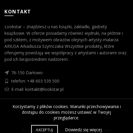
KONTAKT
Lookstar – znajdziesz u nas książki, zakładki, gadżety
książkowe. W ofercie posiadamy również wydruki, na płótnie i
pod szkłem, z motywem obrazów olejnych artysty-malarza
ARIUSA Arkadiusza Szymczaka Wszystkie produkty, które
oferujemy powstają we współpracy z artystami i autorami oraz
pod ich bezpośrednim nadzorem.
76-150 Darłowo
telefon: +48 603 539 500
E-mail: kontakt@lookstar.pl
Korzystamy z plików cookies. Warunki przechowywania i
dostępu do cookies możesz ustawić w Twojej
przeglądarce.
Dowiedz się więcej
AKCEPTUJ
© 2026
Lookstar
. Wszelkie prawa zastrzeżone