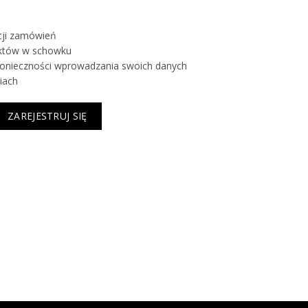
acji zamówień
któw w schowku
 konieczności wprowadzania swoich danych
iach
ZAREJESTRUJ SIĘ