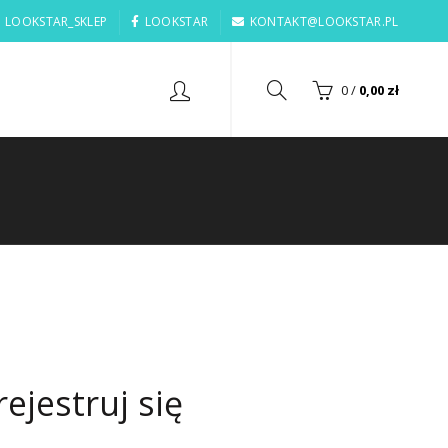
LOOKSTAR_SKLEP
LOOKSTAR
KONTAKT@LOOKSTAR.PL
0
/
0,00
zł
rejestruj się