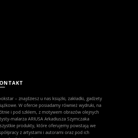
ONTAKT
okstar – znajdziesz u nas książki, zakładki, gadżety
iążkowe. W ofercie posiadamy również wydruki, na
ótnie i pod szkłem, z motywem obrazów olejnych
rtysty-malarza ARIUSA Arkadiusza Szymczaka
zystkie produkty, które oferujemy powstają we
półpracy z artystami i autorami oraz pod ich