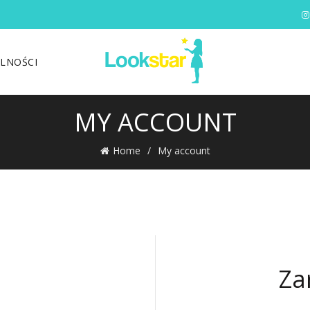
LNOŚCI
MY ACCOUNT
Home
My account
Za