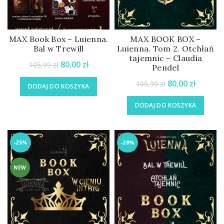
MAX Book Box – Luienna.
MAX BOOK BOX –
Bal w Trewill
Luienna. Tom 2. Otchłań
tajemnic – Claudia
80,00
zł
105,99
zł
Pendel
80,00
zł
105,99
zł
DODAJ DO KOSZYKA
DODAJ DO KOSZYKA
-25%
-28%
NEW