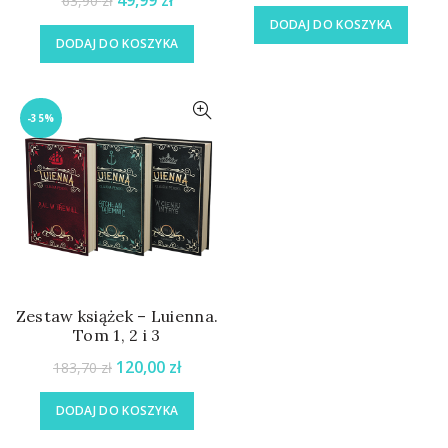
49,99
zł
63,90
zł
DODAJ DO KOSZYKA
DODAJ DO KOSZYKA
-35%
Zestaw książek – Luienna.
Tom 1, 2 i 3
120,00
zł
183,70
zł
DODAJ DO KOSZYKA