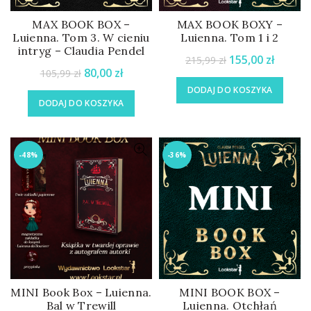
MAX BOOK BOX –
MAX BOOK BOXY –
Luienna. Tom 3. W cieniu
Luienna. Tom 1 i 2
intryg – Claudia Pendel
155,00
zł
215,99
zł
80,00
zł
105,99
zł
DODAJ DO KOSZYKA
DODAJ DO KOSZYKA
-48%
-36%
MINI Book Box – Luienna.
MINI BOOK BOX –
Bal w Trewill
Luienna. Otchłań