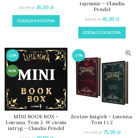
tajemnic – Claudia
45,00
zł
85,99
zł
Pendel
45,00
zł
69,90
zł
DODAJ DO KOSZYKA
DODAJ DO KOSZYKA
-22%
-37%
NEW
MINI BOOK BOX –
Zestaw książek – Luienna.
Luienna. Tom 3. W cieniu
Tom 1 i 2
intryg – Claudia Pendel
75,90
zł
119,90
zł