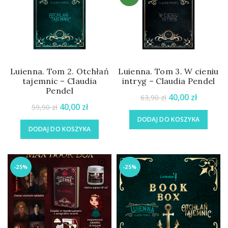
Luienna. Tom 2. Otchłań
Luienna. Tom 3. W cieniu
tajemnic – Claudia
intryg – Claudia Pendel
Pendel
40,00
zł
63,90
zł
40,00
zł
59,90
zł
DODAJ DO KOSZYKA
DODAJ DO KOSZYKA
-25%
-25%