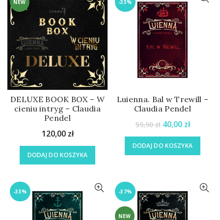
NEW
-33%
DELUXE BOOK BOX – W
Luienna. Bal w Trewill –
cieniu intryg – Claudia
Claudia Pendel
Pendel
40,00
zł
59,90
zł
120,00
zł
DODAJ DO KOSZYKA
DODAJ DO KOSZYKA
-33%
-37%
NEW