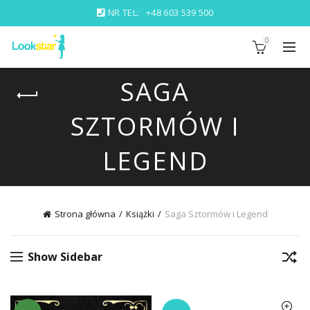
NR TEL:
+48 603 539 500
0
SAGA
SZTORMÓW I
LEGEND
Strona główna
Książki
Saga Sztormów i Legend
Show Sidebar