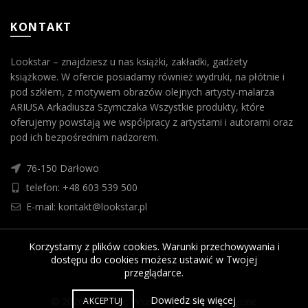
KONTAKT
Lookstar – znajdziesz u nas książki, zakładki, gadżety
książkowe. W ofercie posiadamy również wydruki, na płótnie i
pod szkłem, z motywem obrazów olejnych artysty-malarza
ARIUSA Arkadiusza Szymczaka Wszystkie produkty, które
oferujemy powstają we współpracy z artystami i autorami oraz
pod ich bezpośrednim nadzorem.
76-150 Darłowo
telefon: +48 603 539 500
E-mail: kontakt@lookstar.pl
Korzystamy z plików cookies. Warunki przechowywania i
dostępu do cookies możesz ustawić w Twojej
przeglądarce.
Dowiedz się więcej
AKCEPTUJ
© 2026
Lookstar
. Wszelkie prawa zastrzeżone