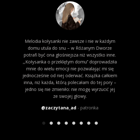
Melodia kołysanki nie zawsze i nie w każdym
Czy d
domu utula do snu – w Różanym Dworze
potrafi być ona głośniejsza niż wszystko inne.
prze
,,Kołysanka o przeklętym domu’’ doprowadziła
Wsłu
mnie do wielu emocji nie pozwalając mi się
jednocześnie od niej oderwać. Książka całkiem
inna, niż każda, którą polecałam do tej pory –
jedno się nie zmieniło: nie mogę wyrzucić jej
ze swojej głowy.
@zaczytana_ad
patronka