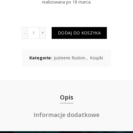
realizowana po 18 marca.
ilość Kołysanka o Przeklętym Domu - Justeene R
DODAJ DO KOSZYKA
Kategorie:
Justeene Ruston
,
Książki
Opis
Informacje dodatkowe