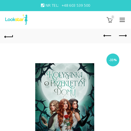
NR TEL:
+48 603 539 500
0
-33%