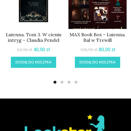
Luienna. Tom 3. W cieniu
MAX Book Box – Luienna.
intryg – Claudia Pendel
Bal w Trewill
40,00
zł
80,00
zł
63,90
zł
105,99
zł
DODAJ DO KOSZYKA
DODAJ DO KOSZYKA